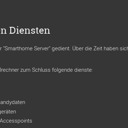
en Diensten
er "Smarthome Server" gedient. Über die Zeit haben sic
lrechner zum Schluss folgende dienste:
 Handydaten
geräten
fi Accesspoints