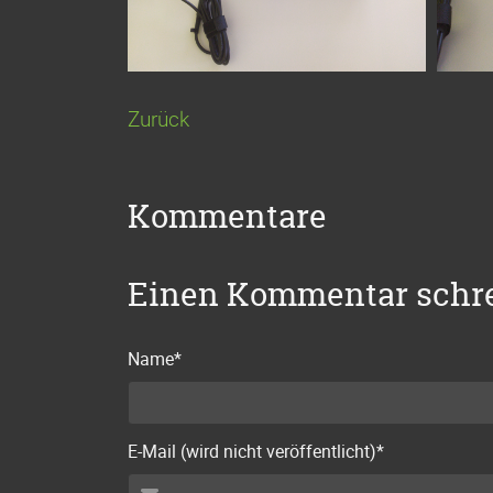
Zurück
Kommentare
Einen Kommentar schr
Pflichtfeld
Name
*
Pflichtfeld
E-Mail (wird nicht veröffentlicht)
*