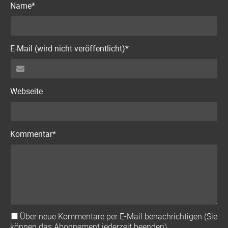
Pflichtfeld
Name
*
Pflichtfeld
E-Mail (wird nicht veröffentlicht)
*
Webseite
Pflichtfeld
Kommentar
*
Über neue Kommentare per E-Mail benachrichtigen (Sie
können das Abonnement jederzeit beenden)