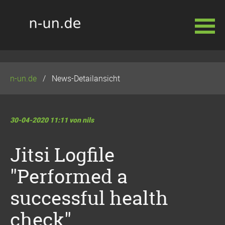
Navigation
überspringen
n-un.de
News-Detailansicht
30-04-2020 11:11
von nils
Jitsi Logfile
"Performed a
successful health
check"